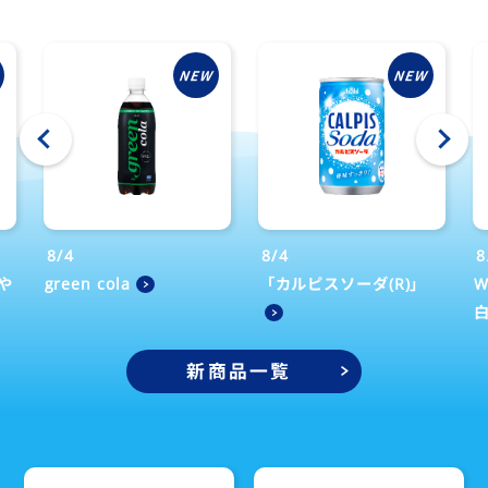
‹
›
8/4
8/4
8
や
green cola
「カルピスソーダ(R)」
W
新商品一覧