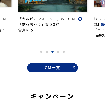
CM
「カルピスウォーター」WEBCM
おいし
「歌っちゃう」篇 30秒
CM
 15
當真あみ
「ゴ
山崎
CM一覧
キャンペーン