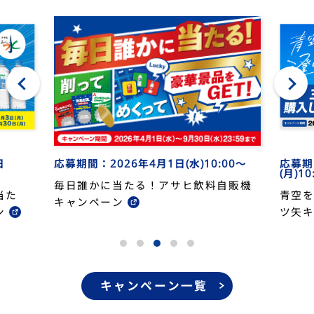
応募期
応募期間：2026年4月1日(水)10:00～
日
(月)10
毎日誰かに当たる！アサヒ飲料自販機
青空
当た
キャンペーン
ツ矢
ン
キャンペーン一覧