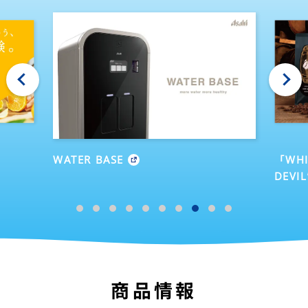
‹
›
WATER BASE
「WHI
DEVIL
商品情報